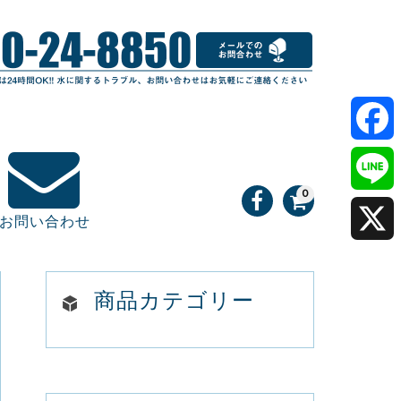
F
0
a
L
お問い合わせ
c
i
X
e
n
商品カテゴリー
b
e
o