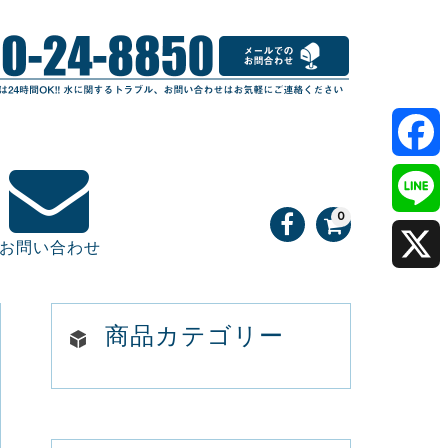
F
0
a
L
お問い合わせ
c
i
X
e
n
商品カテゴリー
b
e
o