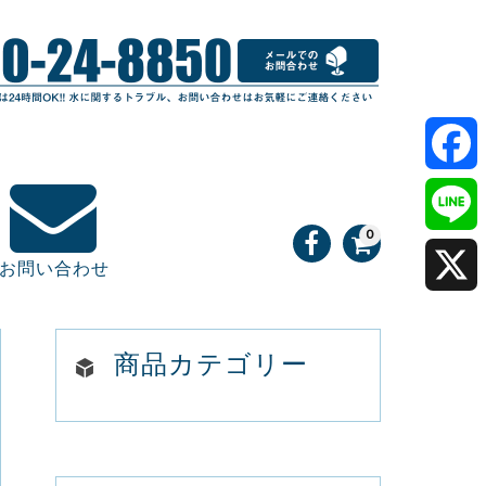
F
0
a
L
お問い合わせ
c
i
X
e
n
商品カテゴリー
b
e
o