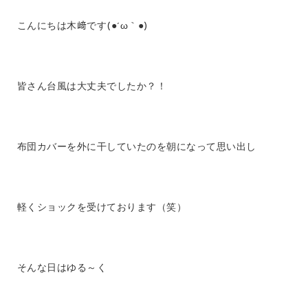
こんにちは木﨑です(●´ω｀●)
皆さん台風は大丈夫でしたか？！
布団カバーを外に干していたのを朝になって思い出し
軽くショックを受けております（笑）
そんな日はゆる～く