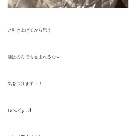
と引き上げてから思う
酒はのんでも呑まれるなｗ
気をつけます！！
(๑˃̵ᴗ˂̵)و ﾖｼ!