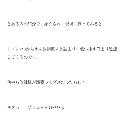
とある方の紹介で、紹介され 現場に行ってみると
トイレ2つから水を数回流すと詰まり・低い排水口より逆流
してくるのです。
何やら他社様が頑張ってダメだったらしく
キタっ 萌えるｗｗ(๑•̀ㅂ•́)و