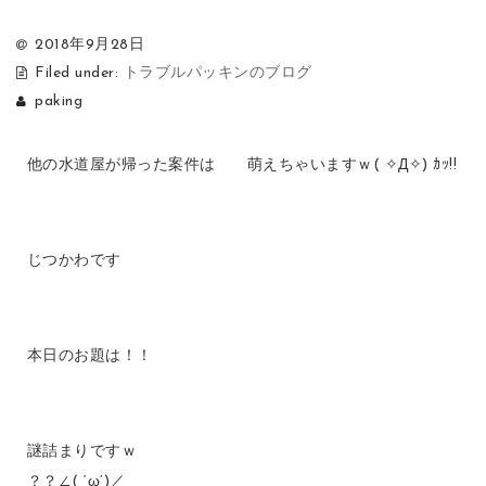
2018年9月28日
Filed under:
トラブルパッキンのブログ
paking
他の水道屋が帰った案件は 萌えちゃいますｗ( ✧Д✧) ｶｯ!!
じつかわです
本日のお題は！！
謎詰まりですｗ
？？∠( ‘ω’)／